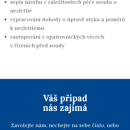
sepis návrhu v záležitostech péče soudu o
nezletilé
vypracování dohody o úpravě styku a poměrů
k nezletilému
zastupování v opatrovnických věcech
v řízeních před soudy
Váš případ
nás zajímá
Zavolejte nám, nechejte na sebe číslo, nebo